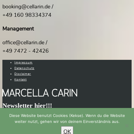
booking@cellarin.de /
+49 160 98334374
Management
office@cellarin.de /
+49 7472 - 42426
Impressum
Datenschutz
Disclaimer
Kontakt
Newsletter hier!!!
Diese Website benutzt Cookies (Kekse). Wenn du die Website
weiter nutzt, gehen wir von deinem Einverständnis aus.
Images by Mathias Kraut & Manfred Esser 2026
OK